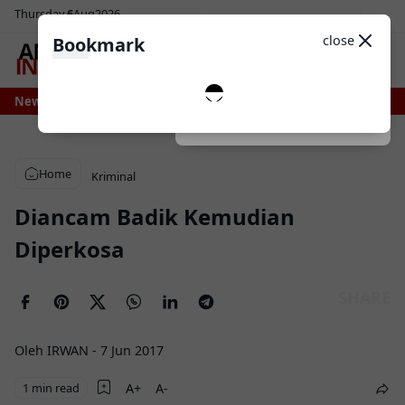
Thursday
6
Aug
2026
Sosial Media
Theme
close
Bookmark
0
i Bone Bersiap Nikmati Pasokan Air Lebih Stabil, Irigasi Bengo Direhabilita
News
Dark
System
Light
Home
Kriminal
Diancam Badik Kemudian
Diperkosa
Oleh IRWAN
-
7 Jun 2017
1 min read