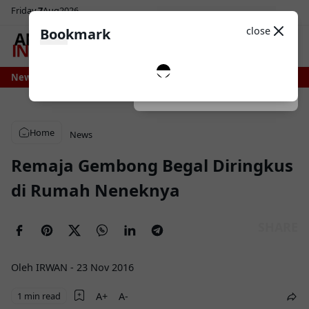
Friday
7
Aug
2026
Sosial Media
Theme
close
Bookmark
0
iap Nikmati Pasokan Air Lebih Stabil, Irigasi Bengo Direhabilitasi Pemprov S
News
Dark
System
Light
Home
News
Remaja Gembong Begal Diringkus
di Rumah Neneknya
Oleh IRWAN
-
23 Nov 2016
1 min read