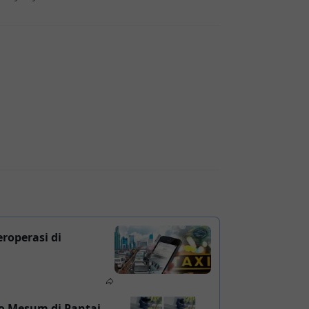
roperasi di
to Mesum di Pantai