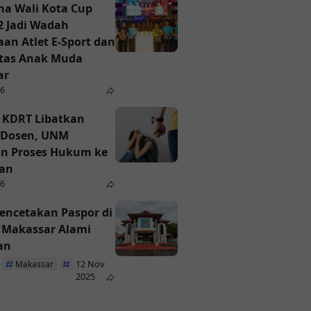
a Wali Kota Cup
2 Jadi Wadah
an Atlet E-Sport dan
itas Anak Muda
ar
26
 KDRT Libatkan
Dosen, UNM
n Proses Hukum ke
ian
26
encetakan Paspor di
i Makassar Alami
an
12 Nov
Makassar
Paspor
2025