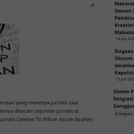
Makaren
Season 
Pembina
Kreativ
Makass
14 Jun 20
Dugaan
Oknum 
Serahka
Kepolis
13 Jun 20
Sistem P
Imigras
asan yang menimpa jurnalis saat
Ganggu
annya dikecam sejumlah jurnalis di
Imigrasi
urnalis Celebes TV, Rifkah Azizah Ibrahim,