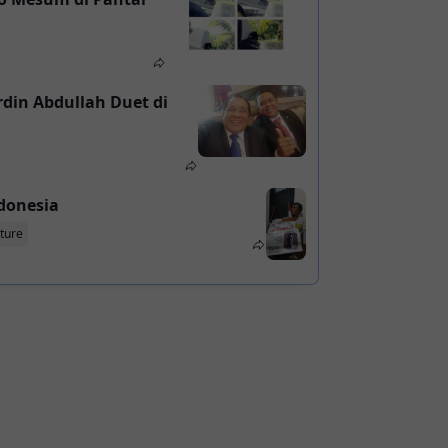
din Abdullah Duet di
ndonesia
ture