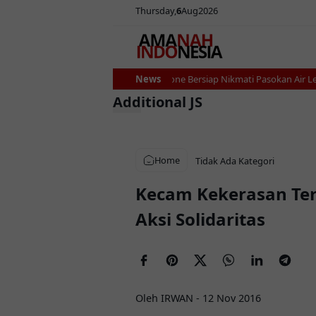
Thursday
6
Aug
2026
Ribuan Petani Bone Bersiap Nikmati Pasokan Air Lebih 
News
Additional JS
Home
Tidak Ada Kategori
Kecam Kekerasan Ter
Aksi Solidaritas
Oleh IRWAN
-
12 Nov 2016