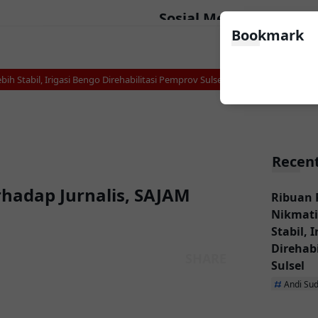
Sosial Media
Bookmark
Stabil, Irigasi Bengo Direhabilitasi Pemprov Sulsel
Makarena Wali Kota 
Recent
hadap Jurnalis, SAJAM
Ribuan 
Nikmati
Stabil, 
Direhab
Sulsel
Andi Su