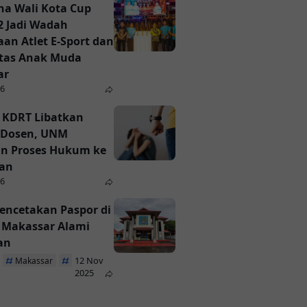
a Wali Kota Cup
2 Jadi Wadah
an Atlet E-Sport dan
itas Anak Muda
ar
26
 KDRT Libatkan
Dosen, UNM
n Proses Hukum ke
ian
26
encetakan Paspor di
i Makassar Alami
an
12 Nov
Makassar
Paspor
2025