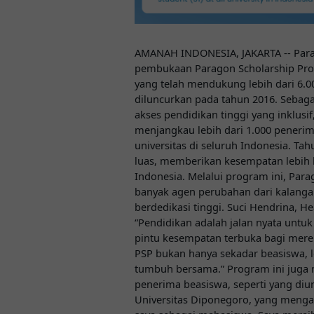
AMANAH INDONESIA, JAKARTA -- Pa
pembukaan Paragon Scholarship Prog
yang telah mendukung lebih dari 6.0
diluncurkan pada tahun 2016. Seba
akses pendidikan tinggi yang inklusi
menjangkau lebih dari 1.000 penerima
universitas di seluruh Indonesia. Ta
luas, memberikan kesempatan lebih 
Indonesia. Melalui program ini, Par
banyak agen perubahan dari kalang
berdedikasi tinggi. Suci Hendrina, 
“Pendidikan adalah jalan nyata untu
pintu kesempatan terbuka bagi mere
PSP bukan hanya sekadar beasiswa, l
tumbuh bersama.” Program ini juga
penerima beasiswa, seperti yang diu
Universitas Diponegoro, yang mengak