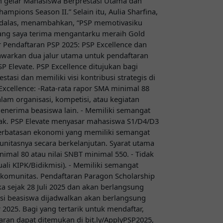
h gelar Mahasiswa Berprestasi Utama dan
hampions Season II.” Selain itu, Aulia Sharfina,
Andalas, menambahkan, “PSP memotivasiku
yang saya terima mengantarku meraih Gold
ur Pendaftaran PSP 2025: PSP Excellence dan
awarkan dua jalur utama untuk pendaftaran
SP Elevate. PSP Excellence ditujukan bagi
tasi dan memiliki visi kontribusi strategis di
Excellence: -Rata-rata rapor SMA minimal 88
alam organisasi, kompetisi, atau kegiatan
enerima beasiswa lain. - Memiliki semangat
pak. PSP Elevate menyasar mahasiswa S1/D4/D3
terbatasan ekonomi yang memiliki semangat
nitasnya secara berkelanjutan. Syarat utama
nimal 80 atau nilai SNBT minimal 550. - Tidak
ali KIPK/Bidikmisi). - Memiliki semangat
 komunitas. Pendaftaran Paragon Scholarship
a sejak 28 Juli 2025 dan akan berlangsung
ksi beasiswa dijadwalkan akan berlangsung
2025. Bagi yang tertarik untuk mendaftar,
aran dapat ditemukan di bit.ly/ApplyPSP2025,