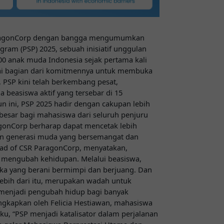
ragonCorp dengan bangga mengumumkan
ram (PSP) 2025, sebuah inisiatif unggulan
00 anak muda Indonesia sejak pertama kali
gai bagian dari komitmennya untuk membuka
f, PSP kini telah berkembang pesat,
 beasiswa aktif yang tersebar di 15
hun ini, PSP 2025 hadir dengan cakupan lebih
besar bagi mahasiswa dari seluruh penjuru
agonCorp berharap dapat mencetak lebih
an generasi muda yang bersemangat dan
Head of CSR ParagonCorp, menyatakan,
k mengubah kehidupan. Melalui beasiswa,
ka yang berani bermimpi dan berjuang. Dan
ebih dari itu, merupakan wadah untuk
 menjadi pengubah hidup bagi banyak
ngkapkan oleh Felicia Hestiawan, mahasiswa
u, “PSP menjadi katalisator dalam perjalanan