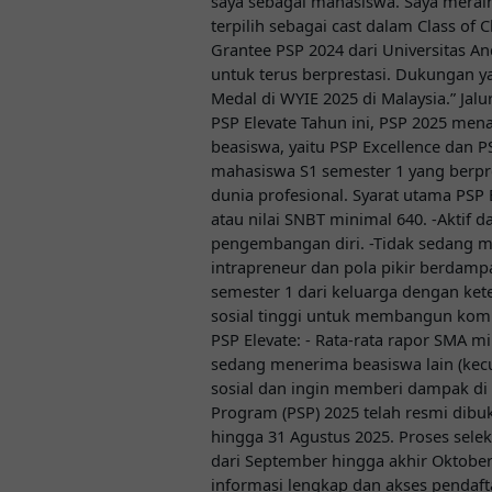
saya sebagai mahasiswa. Saya merai
terpilih sebagai cast dalam Class of C
Grantee PSP 2024 dari Universitas 
untuk terus berprestasi. Dukungan 
Medal di WYIE 2025 di Malaysia.” Jal
PSP Elevate Tahun ini, PSP 2025 men
beasiswa, yaitu PSP Excellence dan P
mahasiswa S1 semester 1 yang berpres
dunia profesional. Syarat utama PSP 
atau nilai SNBT minimal 640. -Aktif d
pengembangan diri. -Tidak sedang m
intrapreneur dan pola pikir berdam
semester 1 dari keluarga dengan ke
sosial tinggi untuk membangun komu
PSP Elevate: - Rata-rata rapor SMA mi
sedang menerima beasiswa lain (kecu
sosial dan ingin memberi dampak di
Program (PSP) 2025 telah resmi dibuk
hingga 31 Agustus 2025. Proses sele
dari September hingga akhir Oktober 
informasi lengkap dan akses pendaft