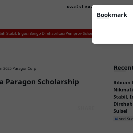
Sosial Media
Bookmark
tabil, Irigasi Bengo Direhabilitasi Pemprov Sulsel
Makarena Wali Kota 
Recent
m 2025
ParagonCorp
a Paragon Scholarship
Ribuan 
Nikmati
Stabil, 
Direhab
Sulsel
Andi Su