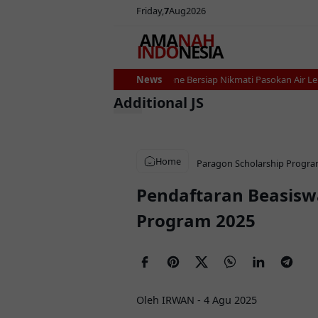
Friday
7
Aug
2026
Ribuan Petani Bone Bersiap Nikmati Pasokan Air Lebih S
News
Additional JS
Home
Paragon Scholarship Progra
Pendaftaran Beasisw
Program 2025
Oleh IRWAN
-
4 Agu 2025