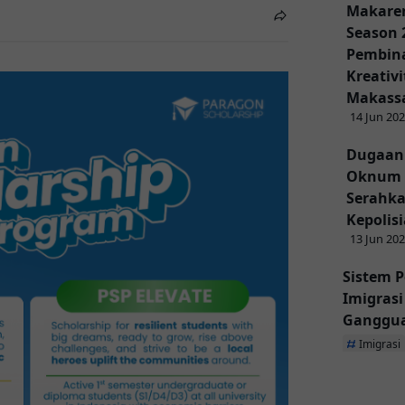
Makaren
Season 
Pembina
Kreativ
Makass
14 Jun 20
Dugaan
Oknum 
Serahka
Kepolis
13 Jun 20
Sistem P
Imigras
Ganggu
Imigrasi