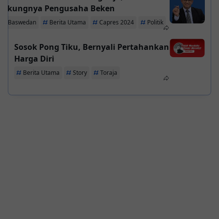
dukungnya Pengusaha Beken
ies Baswedan
Berita Utama
Capres 2024
Politik
Sosok Pong Tiku, Bernyali Pertahankan
Harga Diri
Berita Utama
Story
Toraja