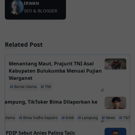
IRWAN
SEO & BLOGGER
Related Post
Menantang Maut, Prajurit TNI Asal
Kabupaten Bulukumba Menuai Pujian
Warganet
Berita Utama
TNI
k Lampung, TikToker Bima Dilaporkan ke
ta Utama
Bima Yudho Saputro
kritik
Lampung
News
TikTok
or PDIP Sebut Anies Paling Tajir,