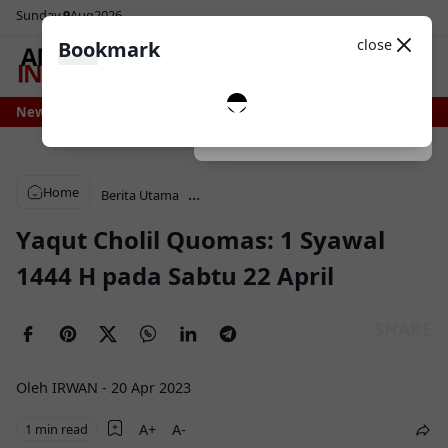
Sunday
9
Aug
2026
Sosial Media
Theme
close
Bookmark
0
ersiap Nikmati Pasokan Air Lebih Stabil, Irigasi Bengo Direhabilitasi Pempr
News
Dark
System
Light
Home
...
Berita Utama
Yаԛut Chоlіl Quоmаѕ: 1 Syawal
1444 H pada Sabtu 22 April
Oleh IRWAN
-
20 Apr 2023
1 min read