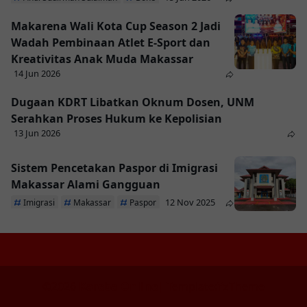
Makarena Wali Kota Cup Season 2 Jadi
Wadah Pembinaan Atlet E-Sport dan
Kreativitas Anak Muda Makassar
14 Jun 2026
Dugaan KDRT Libatkan Oknum Dosen, UNM
Serahkan Proses Hukum ke Kepolisian
13 Jun 2026
Sistem Pencetakan Paspor di Imigrasi
Makassar Alami Gangguan
12 Nov 2025
Imigrasi
Makassar
Paspor
©
2026
Kareba Online
| Template:
YzTheme