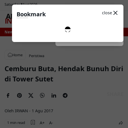
Saturday
8
Aug
2026
Sosial Media
Theme
close
Bookmark
0
il, Irigasi Bengo Direhabilitasi Pemprov Sulsel
News
Makarena Wali Kota Cup
Dark
System
Light
Home
Peristiwa
Cemburu Buta, Hendak Bunuh Diri
di Tower Sutet
Oleh IRWAN
-
1 Agu 2017
1 min read