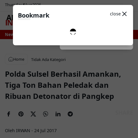
Thursday
6
Aug
2026
Sosial Media
Theme
close
Bookmark
0
i Bone Bersiap Nikmati Pasokan Air Lebih Stabil, Irigasi Bengo Direhabilitas
News
Dark
System
Light
Home
Tidak Ada Kategori
Polda Sulsel Berhasil Amankan,
Tiga Ton Bahan Peledak dan
Ribuan Detonator di Pangkep
Oleh IRWAN
-
24 Jul 2017