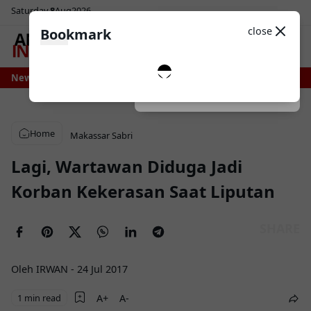
Saturday
8
Aug
2026
Sosial Media
Theme
close
Bookmark
0
i Bone Bersiap Nikmati Pasokan Air Lebih Stabil, Irigasi Bengo Direhabilita
News
Dark
System
Light
Home
Makassar
Sabri
Lagi, Wartawan Diduga Jadi
Korban Kekerasan Saat Liputan
Oleh IRWAN
-
24 Jul 2017
1 min read