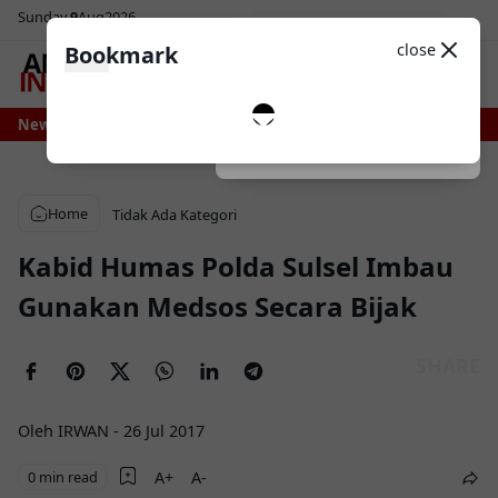
Sunday
9
Aug
2026
Sosial Media
Theme
close
Bookmark
0
tabil, Irigasi Bengo Direhabilitasi Pemprov Sulsel
News
Makarena Wali Kota C
Dark
System
Light
Home
Tidak Ada Kategori
Kabid Humas Polda Sulsel Imbau
Gunakan Medsos Secara Bijak
Oleh IRWAN
-
26 Jul 2017
0 min read