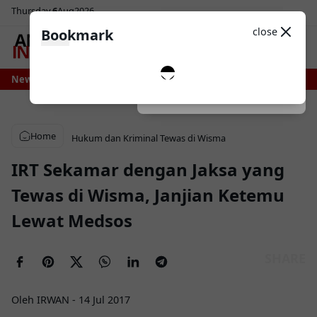
Thursday
6
Aug
2026
Sosial Media
Theme
close
Bookmark
0
i Bone Bersiap Nikmati Pasokan Air Lebih Stabil, Irigasi Bengo Direhabilita
News
Dark
System
Light
Home
Hukum dan Kriminal
Tewas di Wisma
IRT Sekamar dengan Jaksa yang
Tewas di Wisma, Janjian Ketemu
Lewat Medsos
Oleh IRWAN
-
14 Jul 2017