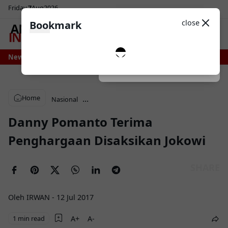
Friday
7
Aug
2026
Sosial Media
Theme
close
Bookmark
0
ni Bone Bersiap Nikmati Pasokan Air Lebih Stabil, Irigasi Bengo Direhabilita
News
Dark
System
Light
Home
...
Nasional
Danny Pomanto Terima
Penghargaan Disaksikan Jokowi
Oleh IRWAN
-
12 Jul 2017
1 min read