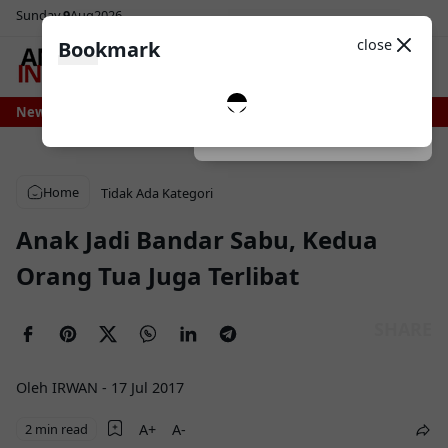
Sunday
9
Aug
2026
Sosial Media
Theme
close
Bookmark
0
ni Bone Bersiap Nikmati Pasokan Air Lebih Stabil, Irigasi Bengo Direhabilita
News
Dark
System
Light
Home
Tidak Ada Kategori
Anak Jadi Bandar Sabu, Kedua
Orang Tua Juga Terlibat
Oleh IRWAN
-
17 Jul 2017
2 min read