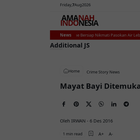
Friday
7
Aug
2026
Ribuan Petani Bone Bersiap Nikmati Pasokan Air Lebih St
News
Additional JS
Home
Crime Story
News
Mayat Bayi Ditemuka
Oleh IRWAN
-
6 Des 2016
1 min read