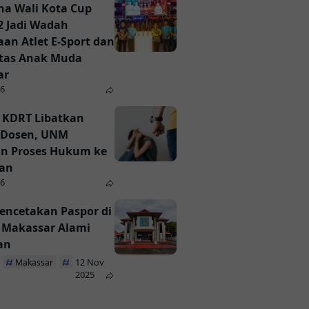
a Wali Kota Cup
2 Jadi Wadah
an Atlet E-Sport dan
itas Anak Muda
ar
26
 KDRT Libatkan
Dosen, UNM
n Proses Hukum ke
ian
26
encetakan Paspor di
i Makassar Alami
an
12 Nov
Makassar
Paspor
2025