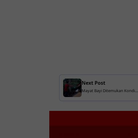
Next Post
Mayat Bayi Ditemukan Kondisi
Terbakar
©
2026
Kareba Online
| Template: