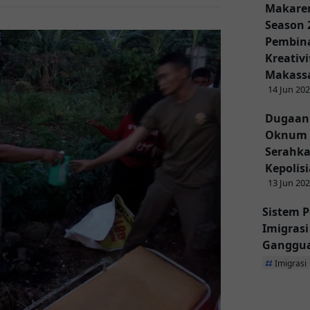
Makaren
Season 
Pembina
Kreativ
Makass
14 Jun 20
Dugaan
Oknum 
Serahka
Kepolis
13 Jun 20
Sistem P
Imigras
Ganggu
Imigrasi