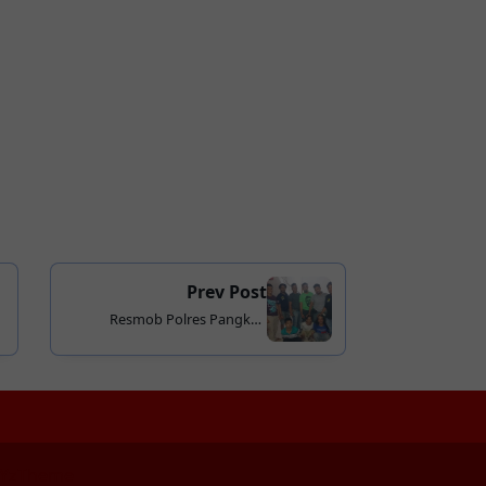
Prev Post
Resmob Polres Pangkep
Dibeck up Tim Khusus Polda
Sulsel Ringkus Jaringan Pencuri
Baterai Tower
YzTheme