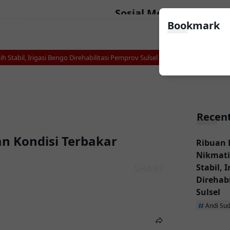
Sosial Media
Bookmark
abil, Irigasi Bengo Direhabilitasi Pemprov Sulsel
Makarena Wali Kota Cu
Recent
n Kondisi Terbakar
Ribuan 
Nikmati
Stabil, 
Direhab
Sulsel
Andi Su