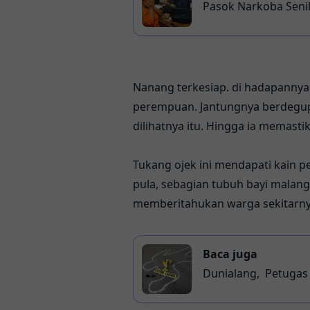
Pasok Narkoba Senila
Pelabuhan
Nanang terkesiap. di hadapannya 
perempuan. Jantungnya berdegup 
dilihatnya itu. Hingga ia memast
Tukang ojek ini mendapati kain pe
pula, sebagian tubuh bayi malang
memberitahukan warga sekitarny
Baca juga
Dunialang, Petugas
di Jalan Hertasning