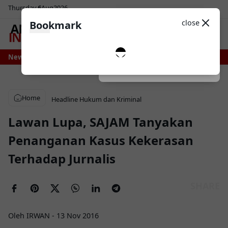
Thursday
6
Aug
2026
Sosial Media
Theme
close
Bookmark
0
ani Bone Bersiap Nikmati Pasokan Air Lebih Stabil, Irigasi Bengo Direhabili
News
Dark
System
Light
Home
Headline
Hukum dan Kriminal
Lawan Lupa, SAJAM Tanyakan
Penanganan Kasus Kekerasan
Terhadap Jurnalis
Oleh IRWAN
-
13 Nov 2016