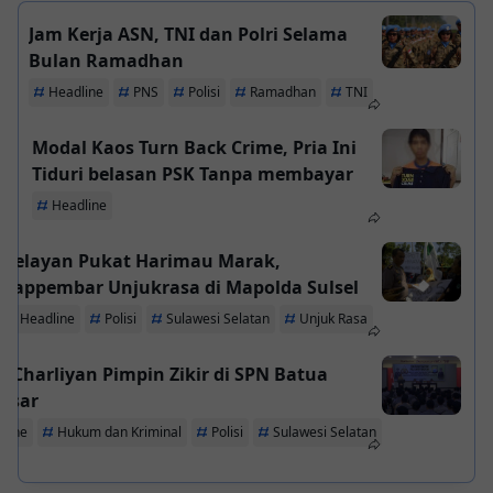
Jam Kerja ASN, TNI dan Polri Selama
Bulan Ramadhan
Headline
PNS
Polisi
Ramadhan
TNI
Modal Kaos Turn Back Crime, Pria Ini
Tiduri belasan PSK Tanpa membayar
Headline
Nelayan Pukat Harimau Marak,
Gappembar Unjukrasa di Mapolda Sulsel
Headline
Polisi
Sulawesi Selatan
Unjuk Rasa
 Charliyan Pimpin Zikir di SPN Batua
ssar
line
Hukum dan Kriminal
Polisi
Sulawesi Selatan