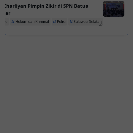
 Charliyan Pimpin Zikir di SPN Batua
ssar
line
Hukum dan Kriminal
Polisi
Sulawesi Selatan