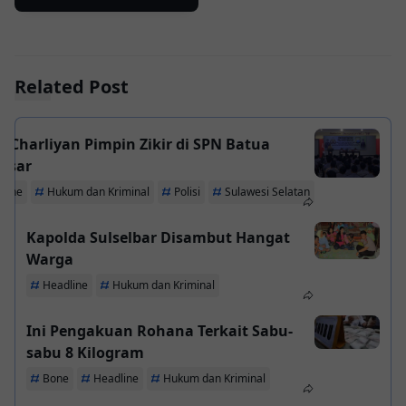
Related Post
 Charliyan Pimpin Zikir di SPN Batua
ssar
line
Hukum dan Kriminal
Polisi
Sulawesi Selatan
Kapolda Sulselbar Disambut Hangat
Warga
Headline
Hukum dan Kriminal
Ini Pengakuan Rohana Terkait Sabu-
sabu 8 Kilogram
Bone
Headline
Hukum dan Kriminal