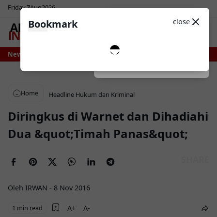
Friday
7
Aug
2026
Sosial Media
Theme
close
Bookmark
0
ni Bone Bersiap Nikmati Pasokan Air Lebih Stabil, Irigasi Bengo Direhabilita
News
Dark
System
Light
Home
Headline
Hukum dan Kriminal
Diringkus di Warnet dan Dihadiahi
Dua &quot;Timah Panas&quot;
Oleh IRWAN
-
8 Nov 2016
1 min read