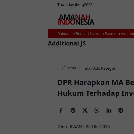
Thursday
6
Aug
2026
Ribuan Petani Bone Bersiap Nikmati Pasokan Air Lebih Sta
News
Additional JS
Home
Tidak Ada Kategori
DPR Harapkan MA Be
Hukum Terhadap Inve
Oleh IRWAN
-
26 Okt 2016