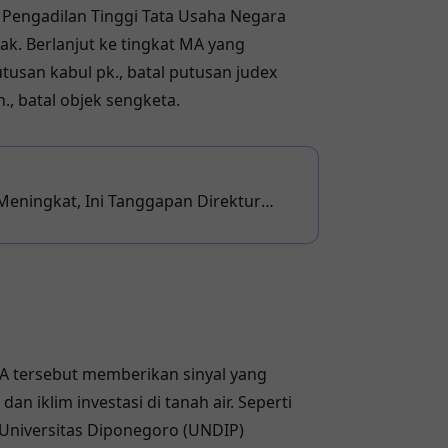
at Pengadilan Tinggi Tata Usaha Negara
k. Berlanjut ke tingkat MA yang
san kabul pk., batal putusan judex
an., batal objek sengketa.
eningkat, Ini Tanggapan Direktur
tan Ditjen Perhubungan Darat
 tersebut memberikan sinyal yang
an iklim investasi di tanah air. Seperti
niversitas Diponegoro (UNDIP)