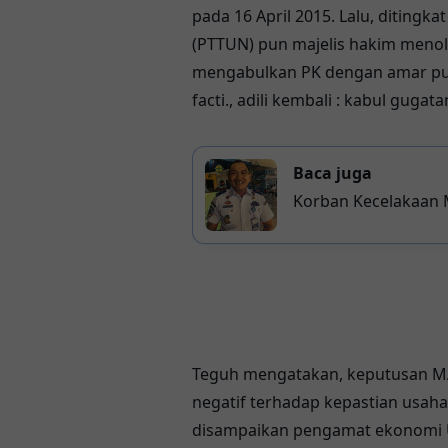
pada 16 April 2015. Lalu, ditingk
(PTTUN) pun majelis hakim menola
mengabulkan PK dengan amar putu
facti., adili kembali : kabul gugat
Baca juga
Korban Kecelakaan M
Pembinaan Keselama
Teguh mengatakan, keputusan MA
negatif terhadap kepastian usaha d
disampaikan pengamat ekonomi U