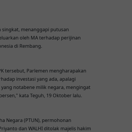
an singkat, menanggapi putusan
eluarkan oleh MA terhadap perijinan
nesia di Rembang.
PK tersebut, Parlemen mengharapakan
adap investasi yang ada, apalagi
N yang notabene milik negara, mengingat
persen," kata Teguh, 19 Oktober lalu.
saha Negara (PTUN), permohonan
riyanto dan WALHI ditolak majelis hakim