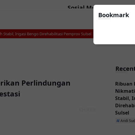
Sosial Media
Bookmark
bil, Irigasi Bengo Direhabilitasi Pemprov Sulsel
Makarena Wali Kota Cup
Recent
rikan Perlindungan
Ribuan 
Nikmati
stasi
Stabil, 
Direhab
Sulsel
Andi Su