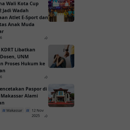
a Wali Kota Cup
2 Jadi Wadah
an Atlet E-Sport dan
itas Anak Muda
ar
26
 KDRT Libatkan
Dosen, UNM
n Proses Hukum ke
ian
26
encetakan Paspor di
i Makassar Alami
an
12 Nov
Makassar
Paspor
2025