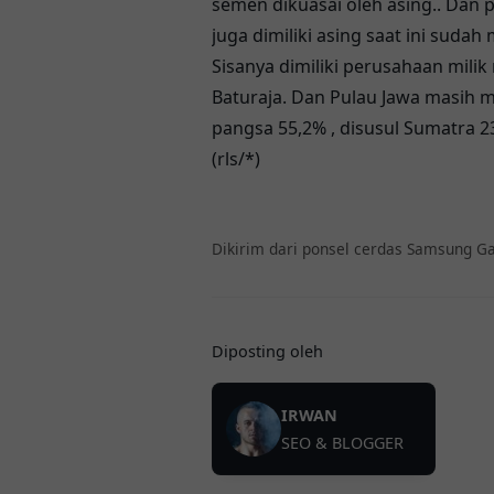
semen dikuasai oleh asing.. Dan
juga dimiliki asing saat ini suda
Sisanya dimiliki perusahaan mili
Baturaja. Dan Pulau Jawa masih m
pangsa 55,2% , disusul Sumatra 2
(rls/*)
Dikirim dari ponsel cerdas Samsung Ga
Diposting oleh
IRWAN
SEO & BLOGGER