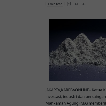
1 min read
JAKARTA,KAREBAONLINE– Ketua Ko
investasi, industri dan persain
Mahkamah Agung (MA) memberika