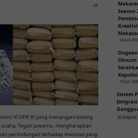
Makaren
Season 
Pembina
Kreativ
Makass
14 Jun 20
Dugaan
Oknum 
Serahka
Kepolis
13 Jun 20
Sistem P
Imigras
Ganggu
misi VI DPR RI yang menangani bidang
Imigrasi
gan usaha, Teguh Juwarno, mengharapkan
n perlindungan terhadap investasi yang