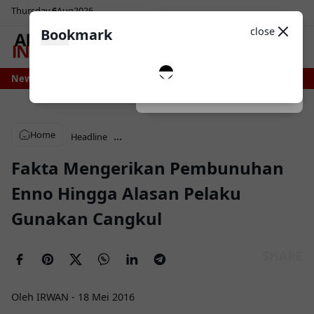
Thursday
6
Aug
2026
Sosial Media
Theme
close
Bookmark
0
i Bone Bersiap Nikmati Pasokan Air Lebih Stabil, Irigasi Bengo Direhabilitas
News
Dark
System
Light
Home
...
Headline
Fakta Mengerikan Pembunuhan
Enno Hingga Alasan Pelaku
Gunakan Cangkul
Oleh IRWAN
-
18 Mei 2016